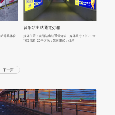
襄阳站出站通道灯箱
北站等具体位
媒体位置：襄阳站出站通道灯箱；媒体尺寸：长7.9米
*宽2.5米=20平方米；媒体形式：灯箱；
下一页