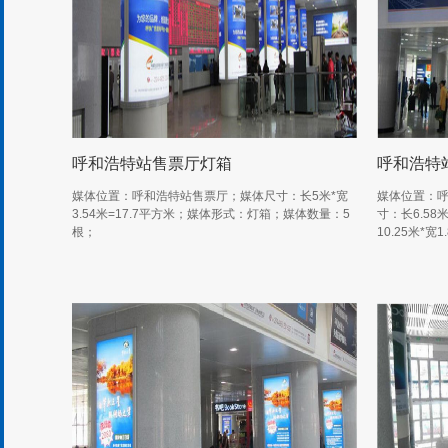
呼和浩特站售票厅灯箱
呼和浩特
媒体位置：呼和浩特站售票厅；媒体尺寸：长5米*宽
媒体位置：
3.54米=17.7平方米；媒体形式：灯箱；媒体数量：5
寸：长6.58米
根；
10.25米*宽1
宽1.85米=
箱；媒体数量