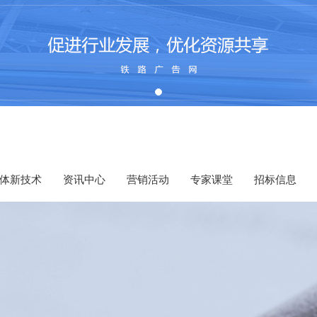
体新技术
资讯中心
营销活动
专家课堂
招标信息