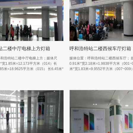
站二楼中厅电梯上方灯箱
呼和浩特站二楼西候车厅灯箱
呼和浩特站二楼中厅电梯上方；媒体尺
媒体位置：呼和浩特站二楼西候车厅； 
*宽1.85米=12.173平方米（014）长
0.91米*宽2.18米=1.9838平方米（001~
.85米=18.9625平方米（015） 长6.45米*
米*宽1.83米=9.9552平方米（007~009
11.9325平方米（016）；媒体形式：灯
1.85米=14.6335平方米（010）长5.9米
：3根；
=10.915平方米（011） 长6.24米*宽1.63
平方米（012）长4.64米*宽1.29米=5.9
（013）；媒体形式：灯箱；媒体数量：