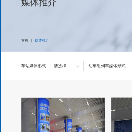
媒体推介
首页
|
媒体推介
车站媒体形式
动车组列车媒体形式
请选择