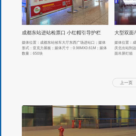
成都东站进站检票口 小红帽引导护栏
大型双面
媒体位置：成都东站候车大厅东西广场进站口；媒体
媒体位置：
形式：亚克力展板；媒体尺寸：0.98MX0.61M；媒体
庆北出站到
数量：650块
面吊屏灯箱
上一页