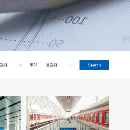
车站
选择
请选择