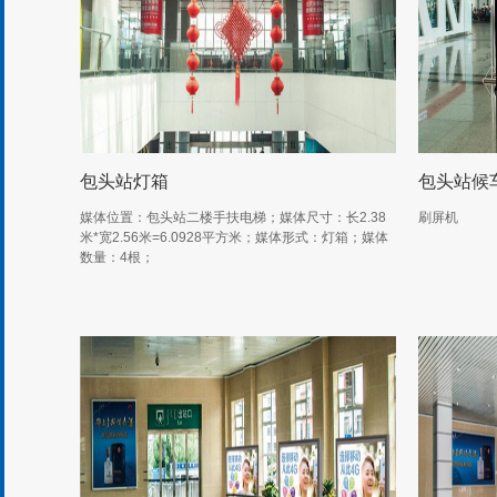
包头站灯箱
包头站候
媒体位置：包头站二楼手扶电梯；媒体尺寸：长2.38
刷屏机
米*宽2.56米=6.0928平方米；媒体形式：灯箱；媒体
数量：4根；