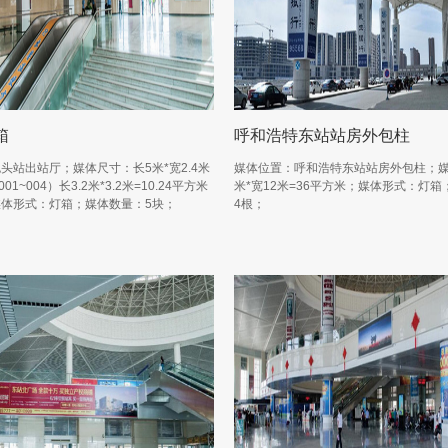
箱
呼和浩特东站站房外包柱
头站出站厅；媒体尺寸：长5米*宽2.4米
媒体位置：呼和浩特东站站房外包柱；媒
01~004）长3.2米*3.2米=10.24平方米
米*宽12米=36平方米；媒体形式：灯
 媒体形式：灯箱；媒体数量：5块；
4根；