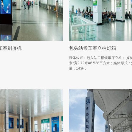
车室刷屏机
包头站候车室立柱灯箱
媒体位置：包头站二楼候车厅立柱； 媒体
米*宽2.72米=6.528平方米；媒体形
量：14块；