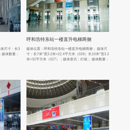
呼和浩特东站一楼直升电梯两侧
体尺寸：长3
媒体位置：呼和浩特东站一楼直升电梯两侧； 媒体尺
箱；媒体数量：
寸：长7米*宽3.2米=22.4平方米（026）长10米*宽3.2
米=32平方米（027）；媒体形式：灯箱； 媒体数量：
2块；