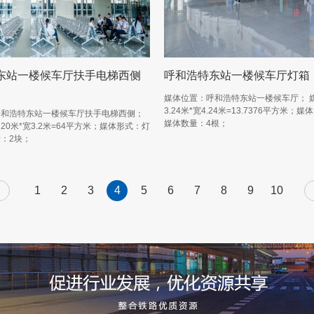
东站一楼候车厅扶手电梯西侧
呼和浩特东站一楼候车厅灯箱
媒体位置：呼和浩特东站一楼候车厅； 
3.24米*宽4.24米=13.7376平方米；
呼和浩特东站一楼候车厅扶手电梯西侧；
媒体数量：4根；
20米*宽3.2米=64平方米；媒体形式：灯
：2块；
1
2
3
4
5
6
7
8
9
10