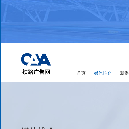
首页
媒体推介
新媒