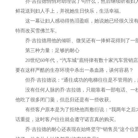
乔·吉拉德悄悄对助理说了句什么，然后继续听着妇人
鲜花送到妇人手上，并祝她生日快乐，生活幸福。
这一幕让妇人感动得热泪盈眶，她说她已经很久没有收
特而改买雪佛兰车。
乔·吉拉德用他的倾听、微笑还有一捧鲜花得到了一
第三种力量：足够的耐心
20世纪60年代，“汽车城”底特律有数十家汽车营销
要在这样严酷的生存环境中杀出一条血路，谈何容易？
但乔·吉拉德说：“通往成功的电梯往往是不管用的，
没有任何人脉的乔·吉拉德，只能靠着一部电话、一枝
他吃了很多闭门羹，但总归还是有一些收获。
有些客户原本是为了拒绝他而敷衍说：“我两年之后才有
话重提，这时客户往往就会遵守诺言真的购买。
乔·吉拉德的耐心还表现在始终坚守“销售员”这个位置